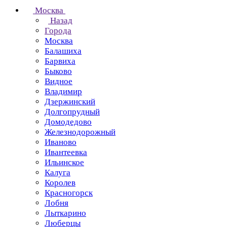
Москва
Назад
Города
Москва
Балашиха
Барвиха
Быково
Видное
Владимир
Дзержинский
Долгопрудный
Домодедово
Железнодорожный
Иваново
Ивантеевка
Ильинское
Калуга
Королев
Красногорск
Лобня
Лыткарино
Люберцы