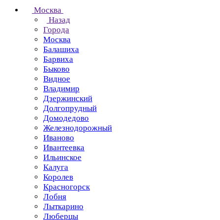
Москва
Назад
Города
Москва
Балашиха
Барвиха
Быково
Видное
Владимир
Дзержинский
Долгопрудный
Домодедово
Железнодорожный
Иваново
Ивантеевка
Ильинское
Калуга
Королев
Красногорск
Лобня
Лыткарино
Люберцы