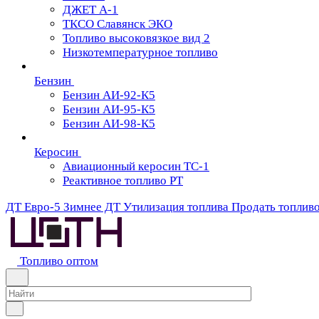
ДЖЕТ А-1
ТКСО Славянск ЭКО
Топливо высоковязкое вид 2
Низкотемпературное топливо
Бензин
Бензин АИ-92-К5
Бензин АИ-95-К5
Бензин АИ-98-К5
Керосин
Авиационный керосин ТС-1
Реактивное топливо РТ
ДТ Евро-5
Зимнее ДТ
Утилизация топлива
Продать топлив
Топливо оптом