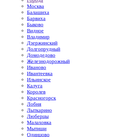
Города
Москва
Балашиха
Барвиха
Быково
Видное
Владимир
Дзержинский
Долгопрудный
Домодедово
Железнодорожный
Иваново
Ивантеевка
Ильинское
Калуга
Королев
Красногорск
Лобня
Лыткарино
Люберцы
Малаховка
Мытищи
Одинцово